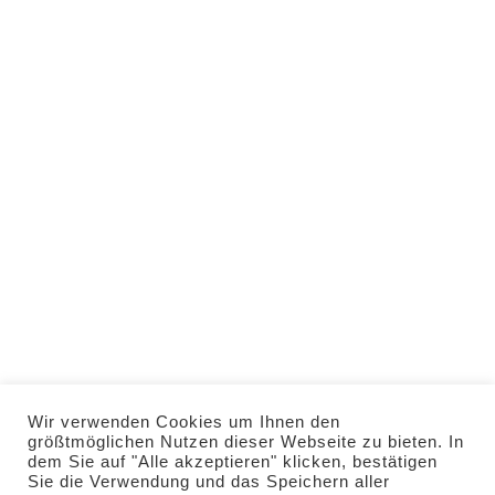
info@stern-
rammingen.de
Telefon: 0 82 45 / 37
40
WhatsApp: 0160 / 536
29 02
HOME
VERANSTALTUNGEN
RESERVIERUNG
IMPRESSUM
DATENSCHUTZ
Wir verwenden Cookies um Ihnen den
KONTAKT
größtmöglichen Nutzen dieser Webseite zu bieten. In
dem Sie auf "Alle akzeptieren" klicken, bestätigen
Sie die Verwendung und das Speichern aller