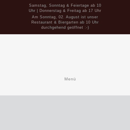
Samstag, Sonntag & Feiertage ab 10
Uhr | Donnerstag & Freitag ab 17 Uhr
Am Sonntag, 02. August ist unser
Restaurant & Biergarten ab 10 Uhr
durchgehend geöffnet :-)