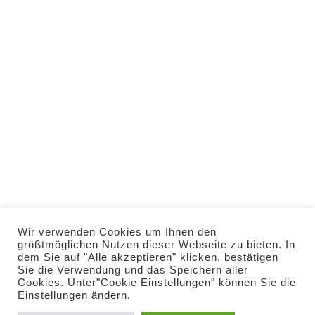
rammingen.de
Telefon: 0 82 45 / 37
40
WhatsApp: 0160 / 536
29 02
HOME
VERANSTALTUNGEN
RESERVIERUNG
IMPRESSUM
DATENSCHUTZ
Wir verwenden Cookies um Ihnen den
KONTAKT
größtmöglichen Nutzen dieser Webseite zu bieten. In
dem Sie auf "Alle akzeptieren" klicken, bestätigen
Sie die Verwendung und das Speichern aller
Cookies. Unter"Cookie Einstellungen" können Sie die
Einstellungen ändern.