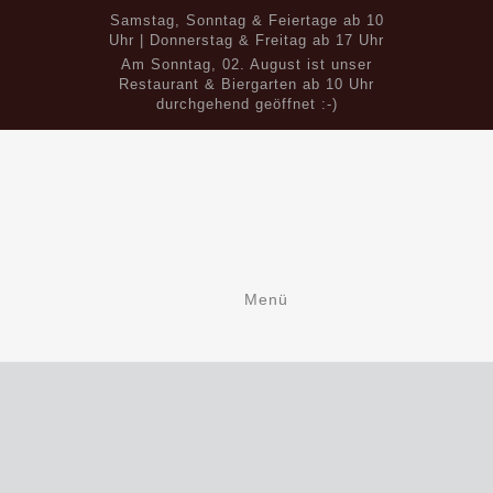
Samstag, Sonntag & Feiertage ab 10
Uhr | Donnerstag & Freitag ab 17 Uhr
Am Sonntag, 02. August ist unser
Restaurant & Biergarten ab 10 Uhr
durchgehend geöffnet :-)