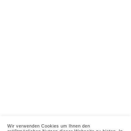
info@stern-
rammingen.de
Telefon: 0 82 45 / 37
40
WhatsApp: 0160 / 536
29 02
HOME
VERANSTALTUNGEN
RESERVIERUNG
IMPRESSUM
DATENSCHUTZ
Wir verwenden Cookies um Ihnen den
KONTAKT