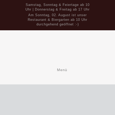
Samstag, Sonntag & Feiertage ab 10
Uhr | Donnerstag & Freitag ab 17 Uhr
Am Sonntag, 02. August ist unser
Restaurant & Biergarten ab 10 Uhr
durchgehend geöffnet :-)