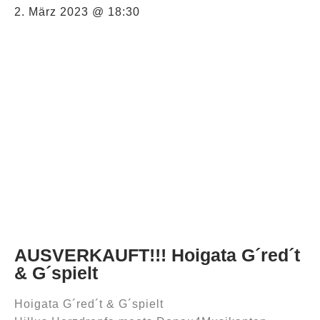
2. März 2023 @ 18:30
AUSVERKAUFT!!! Hoigata G´red´t
& G´spielt
Hoigata G´red´t & G´spielt