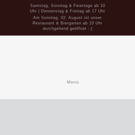
Samstag, Sonntag & Feiertage ab 10
Uhr | Donnerstag & Freitag ab 17 Uhr
Am Sonntag, 02. August ist unser
Restaurant & Biergarten ab 10 Uhr
durchgehend geöffnet :-)