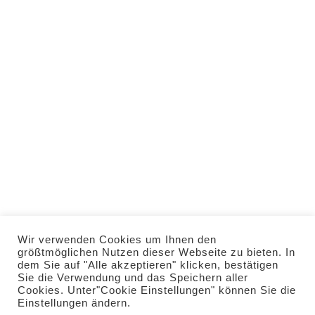
info@stern-
rammingen.de
Telefon: 0 82 45 / 37
40
WhatsApp: 0160 / 536
29 02
HOME
VERANSTALTUNGEN
RESERVIERUNG
IMPRESSUM
DATENSCHUTZ
Wir verwenden Cookies um Ihnen den
KONTAKT
größtmöglichen Nutzen dieser Webseite zu bieten. In
dem Sie auf "Alle akzeptieren" klicken, bestätigen
Sie die Verwendung und das Speichern aller
Cookies. Unter"Cookie Einstellungen" können Sie die
Einstellungen ändern.