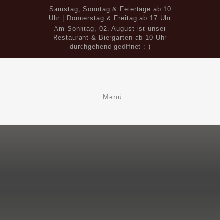
Samstag, Sonntag & Feiertage ab 10
Uhr | Donnerstag & Freitag ab 17 Uhr
Am Sonntag, 02. August ist unser
Restaurant & Biergarten ab 10 Uhr
durchgehend geöffnet :-)