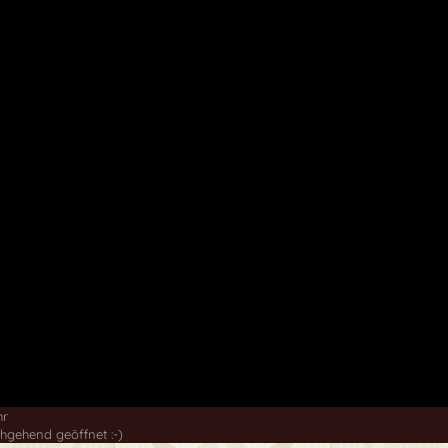
hr
hgehend geöffnet :-)